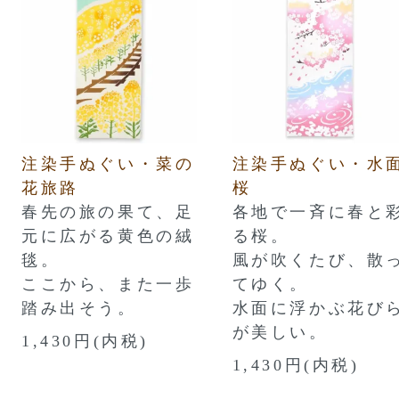
注染手ぬぐい・菜の
注染手ぬぐい・水
花旅路
桜
春先の旅の果て、足
各地で一斉に春と
元に広がる黄色の絨
る桜。
毯。
風が吹くたび、散
ここから、また一歩
てゆく。
踏み出そう。
水面に浮かぶ花び
が美しい。
1,430円(内税)
1,430円(内税)