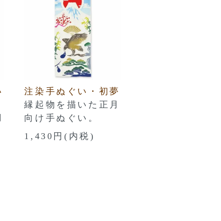
い
注染手ぬぐい・初夢
縁起物を描いた正月
用
向け手ぬぐい。
1,430円(内税)