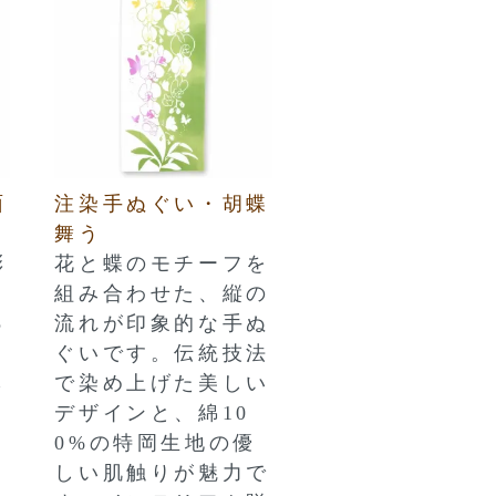
面
注染手ぬぐい・胡蝶
舞う
彩
花と蝶のモチーフを
組み合わせた、縦の
っ
流れが印象的な手ぬ
ぐいです。伝統技法
ら
で染め上げた美しい
デザインと、綿10
0%の特岡生地の優
しい肌触りが魅力で