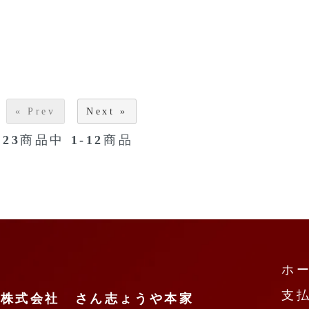
« Prev
Next »
23
商品中
1-12
商品
ホ
支
株式会社 さん志ょうや本家