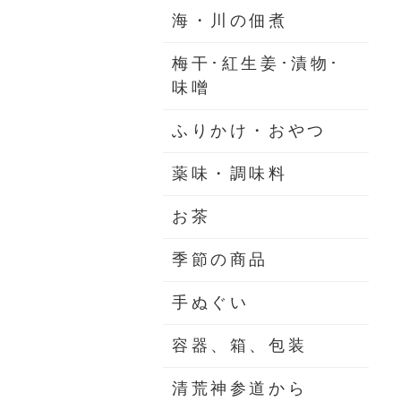
海・川の佃煮
梅干･紅生姜･漬物･
味噌
ふりかけ・おやつ
薬味・調味料
お茶
季節の商品
手ぬぐい
容器、箱、包装
清荒神参道から