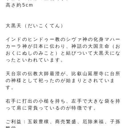
高さ約5cm
大黒天（だいこくてん）
インドのヒンドゥー教のシヴァ神の化身マハー
カーラ神が日本に伝わり、神話の大国主命（お
おくにぬしのみこと）と結びついて大黒天にな
ったといわれています。
天台宗の伝教大師最澄が、比叡山延暦寺に台所
の神様として祀ったのが始まりとされていま
す。
右手に打出の小槌を持ち、左手で大きな袋を持
って肩に背負っているのが特徴です。
ご利益：五穀豊穣、商売繁盛、厄除来福、子孫