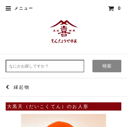
0
メニュー
検索
縁起物
大黒天（だいこくてん）のお人形