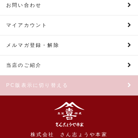
今年収穫した新物の実山椒を使った『青実山
お問い合わせ
椒』の販売を始めました。
マイアカウント
メルマガ登録・解除
当店のご紹介
PC版表示に切り替える
株式会社 さん志ょうや本家