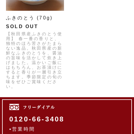
ふきのとう (70g)
SOLD OUT
【秋田県産ふきのとう使
用】 春一番の香りと、
独特のほろ苦さがたまら
ない逸品。秋田県産の新
鮮なふきのとうを、醤油
の旨味を活かして炊き上
げました。温かいご飯に
はもちろん、お茶漬けに
すると香りが一層引き立
ちます。季節限定の旬の
味をぜひご賞味くださ
い。
2026.06.28
新発売：福井県三里浜産の三年子らっきょうの
中から、特に小粒の「特味神花（とくみしんば
0120-66-3408
な）」と呼ばれるサイズを使用した甘酢漬け
『花らっきょう』です。
▪営業時間