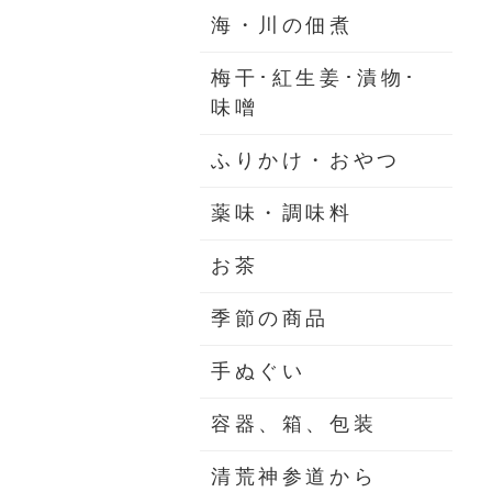
海・川の佃煮
梅干･紅生姜･漬物･
味噌
ふりかけ・おやつ
薬味・調味料
お茶
季節の商品
手ぬぐい
容器、箱、包装
清荒神参道から