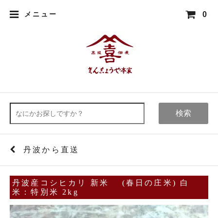
0
メニュー
検索
丹波から直送
丹波産コシヒカリ 新米 (春日の庄米) 白
米：特別米 2kg