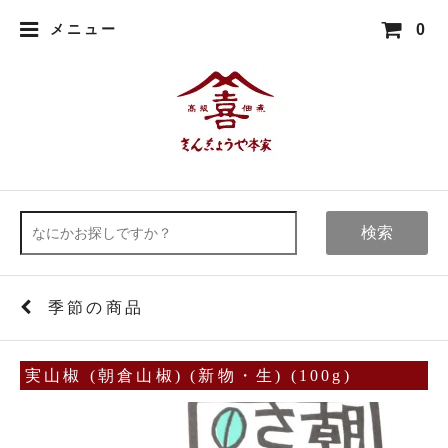
0
メニュー
検索
季節の商品
実山椒 (朝倉山椒) (新物・生) (100g)