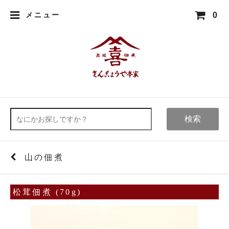
0
メニュー
検索
山の佃煮
松茸佃煮 (70g)