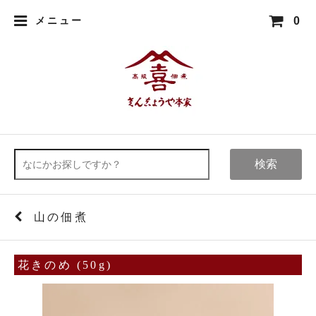
0
メニュー
検索
山の佃煮
花きのめ (50g)