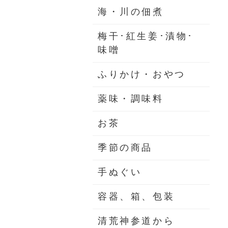
海・川の佃煮
梅干･紅生姜･漬物･
味噌
ふりかけ・おやつ
薬味・調味料
お茶
季節の商品
手ぬぐい
容器、箱、包装
清荒神参道から