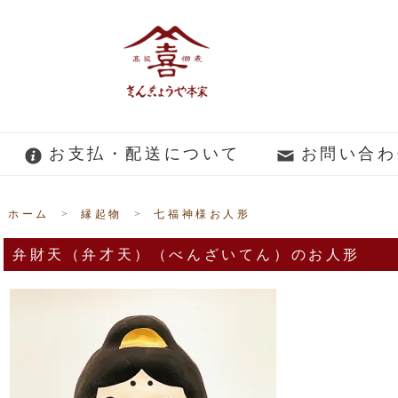
お支払・配送について
お問い合わ
ホーム
>
縁起物
>
七福神様お人形
弁財天（弁才天）（べんざいてん）のお人形