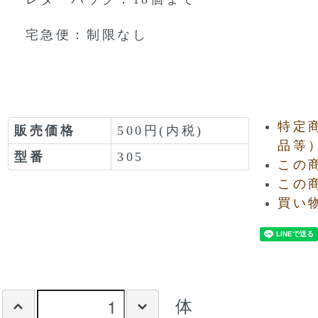
宅急便：制限なし
特定
販売価格
500円(内税)
品等
型番
305
この
この
買い
体