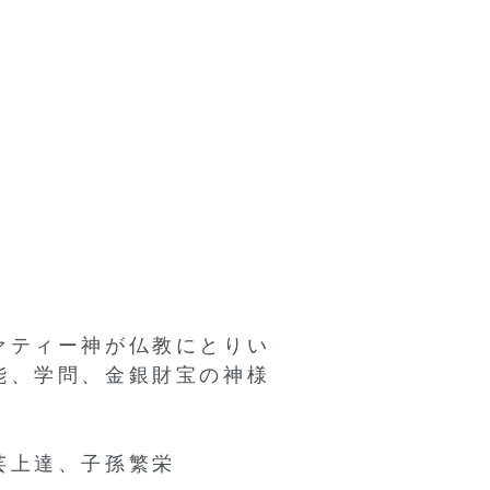
ァティー神が仏教にとりい
能、学問、金銀財宝の神様
芸上達、子孫繁栄