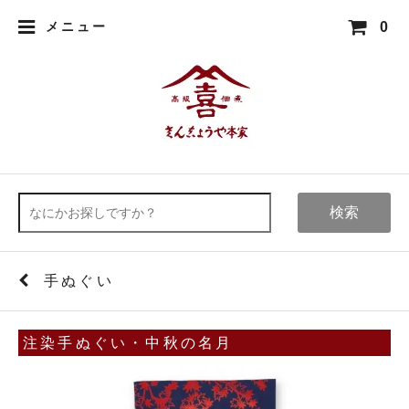
0
メニュー
検索
手ぬぐい
注染手ぬぐい・中秋の名月