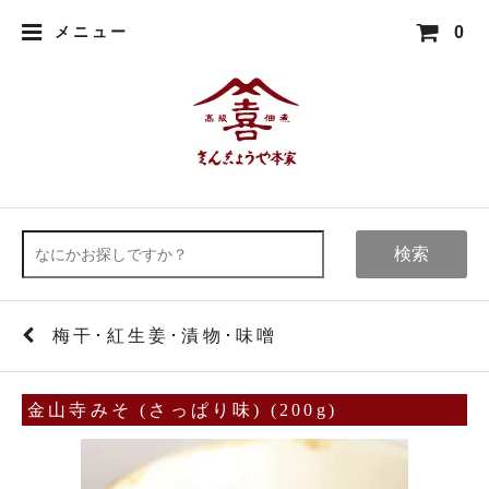
0
メニュー
検索
梅干･紅生姜･漬物･味噌
金山寺みそ (さっぱり味) (200g)