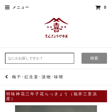
0
メニュー
検索
梅干･紅生姜･漬物･味噌
特味神花三年子花らっきょう（福井三里浜
産）