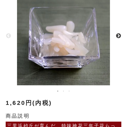
1,620円(内税)
商品説明
三里浜砂丘が育んだ、特味神花三年子花らっ