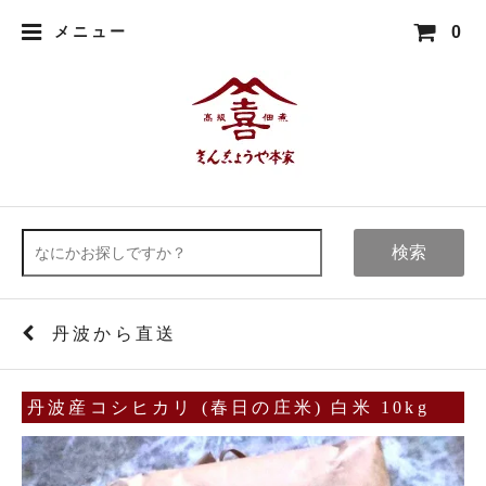
0
メニュー
検索
丹波から直送
丹波産コシヒカリ (春日の庄米) 白米 10kg