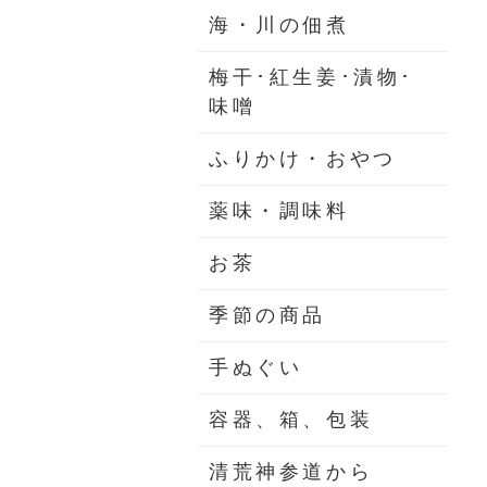
海・川の佃煮
梅干･紅生姜･漬物･
味噌
ふりかけ・おやつ
薬味・調味料
お茶
季節の商品
手ぬぐい
容器、箱、包装
清荒神参道から