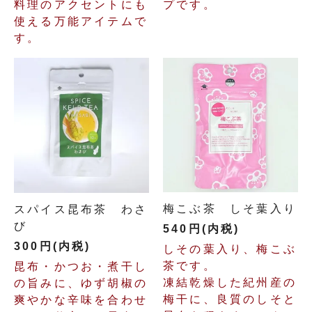
料理のアクセントにも
プです。
使える万能アイテムで
す。
梅こぶ茶 しそ葉入り
スパイス昆布茶 わさ
び
540円(内税)
300円(内税)
しその葉入り、梅こぶ
茶です。
昆布・かつお・煮干し
凍結乾燥した紀州産の
の旨みに、ゆず胡椒の
梅干に、良質のしそと
爽やかな辛味を合わせ