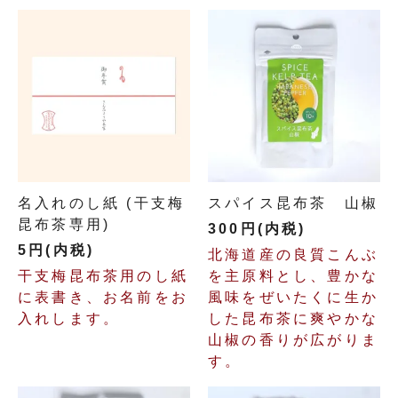
名入れのし紙 (干支梅
スパイス昆布茶 山椒
昆布茶専用)
300円(内税)
5円(内税)
北海道産の良質こんぶ
干支梅昆布茶用のし紙
を主原料とし、豊かな
に表書き、お名前をお
風味をぜいたくに生か
入れします。
した昆布茶に爽やかな
山椒の香りが広がりま
す。