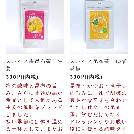
スパイス梅昆布茶 生
スパイス昆布茶 ゆず
姜
胡椒
300円(内税)
300円(内税)
梅の酸味と昆布の旨
昆布・かつお・煮干し
み、さらに薬効の高い
の旨みに、ゆず胡椒の
食品として人気がある
爽やかな辛味を合わせ
生姜の風味をブレンド
ただし仕立ての昆布
しました。
茶。飲むだけでなく、
寒い季節には体を温め
ドレッシングやお吸い
る一杯として、またお
物にも使える調味タイ