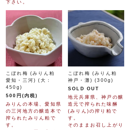
下さい。
こぼれ梅 (みりん粕
こぼれ梅 (みりん粕
愛知・三河) (大：
神戸・灘) (300g)
450g)
SOLD OUT
500円(内税)
地元兵庫県、神戸の醸
みりんの本場、愛知県
造元で搾られた味醂
の三河地方の醸造本で
(みりん)の搾り粕で
搾られたみりん粕で
す。
す。
そのままお召し上がり